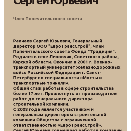
Горошенко
Наталия Олеговна
Администратор—делопроизводитель
В 2018 г. окончила Ростовский колледж
рекламы, сервиса и туризма «Сократ» по
специальности «Туризм», в 2023 г.
Ростовский государственный
экономический университет (РИНХ) по
специальности «Журналистика»,
профиль «Конвергентная
журналистика». Опыт работы включает
в себя ведение делопроизводства,
организацию онлайн-конференций,
лекций и мастер-классов, обеспечение
коммуникации между членами
творческой команды проекта,
педагогами-наставниками, организацию
приема детей и взрослых,
сопровождение и координацию
мероприятий, создание условий для
профессионального становления и
развития молодых талантов.
Является менеджером по работе с
регионами проекта «Фестиваль
творческих талантов из новых
территорий «Путь к мечте»,