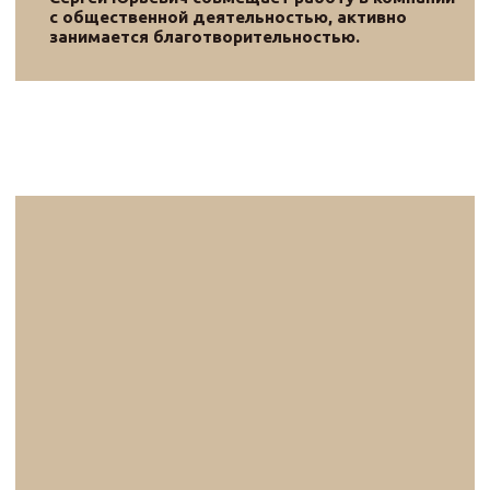
реализуемого Фондом «Традиция» при
поддержке Президентского фонда
культурных инициатив