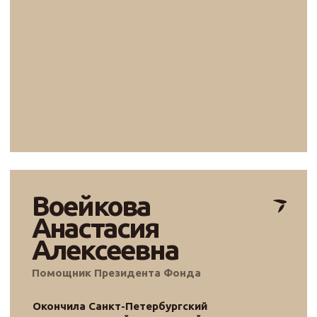
Овчинникова
Валерия
Менеджер проекта
.
Окончила Санкт-Петербургский
государственный институт культуры
(СПБГИК), факультет библиотечно-
информационной деятельности. Опыт
работы включает в себя организацию
культурных мероприятий для
молодежи, участие в проведении
городского культурного фестиваля и
круглогодичной творческой резиденции