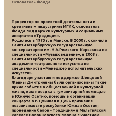
Художественный руководитель
фестиваля «Путь к мечте»,
руководитель струнного оркестра
«Юные симфонисты Санкт-Петербурга»
ДШМ № 4. Окончил Среднюю
Специальную Музыкальную Школу при
Белорусской Государственной
Консерватории в 1991 году по
специальностям виолончель и хоровое
дирижирование, Санкт-Петербургскую
Государственную Консерваторию имени
Н.А. Римского-Корсакова по
специальности хоровое дирижирование
и оперно-симфоническое
дирижирование. Руководитель
вокального ансамбля «Архиглас» с 1998
по 2008 годы, дирижёр Санкт-
Петербургского Театра Музкомедии с
2008 по 2011 годы, руководитель школы
«Tutti» для музыкально одарённых
детей с 1997 по 2001 год и с 2007 по
2009 годы.