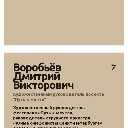
Ракчеев
Сергей Юрьевич
Член Попечительского совета
Ракчеев Сергей Юрьевич, Генеральный
директор ООО "ЕвроТрансСтрой", Член
Попечительского совета Фонда "Традиция".
Родился в селе Липовчик, Советского района,
Курской области. Окончил в 2001 г. Военно-
транспортный университет железнодорожных
войск Российской Федерации г. Санкт-
Петербург по специальности «Мосты и
транспортные тоннели».
Общий стаж работы в сфере строительства
более 17 лет. Прошел путь от производителя
работ до генерального директора
строительной компании.
С 2008 года является участником и
генеральным директором строительной
компании Общества с ограниченной
ответственностью «ЕвроТрансСтрой».
Сергей Юрьевич совмещает работу в компании