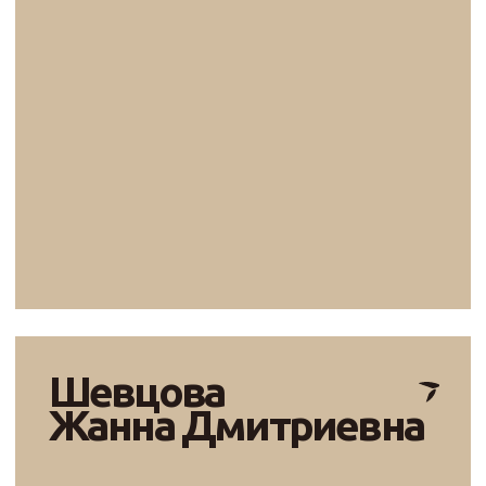
участниц СНГ и Продюсерским центром «Арт-
Ассамблеи»; участие в проведении
концертных программ Русского музея в рамках
фестиваля «Императорские сады России»
Воробьёв
Дмитрий
Викторович
Художественный руководитель проекта
"Путь к мечте"