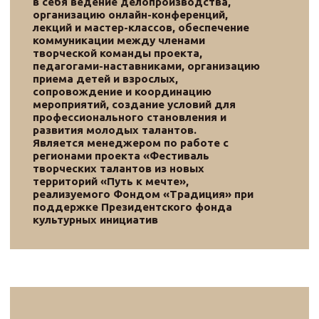
fond_fpki@mail.ru
Адрес 199004, Ленинградская область, г.
Санкт-Петербург , 9 -я линия В.О. 34, БЦ
«Магнус», офис 202
ОГРН 1107800000934
Политика конфиденциальности
Сайт разработал Dmitriy
Profs