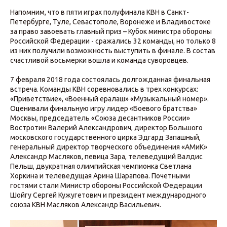
Напомним, что в пяти играх полуфинала КВН в Санкт-
Петербурге, Туле, Севастополе, Воронеже и Владивостоке
за право завоевать главный приз – Кубок министра обороны
Российской Федерации - сражались 32 команды, но только 8
из них получили возможность выступить в финале. В состав
счастливой восьмерки вошла и команда суворовцев.
7 февраля 2018 года состоялась долгожданная финальная
встреча. Команды КВН соревновались в трех конкурсах:
«Приветствие», «Военный ералаш» «Музыкальный номер».
Оценивали финальную игру лидер «Боевого братства»
Москвы, председатель «Союза десантников России»
Востротин Валерий Александрович, директор Большого
московского государственного цирка Эдгард Запашный,
генеральный директор творческого объединения «АМиК»
Александр Масляков, певица Зара, телеведущий Валдис
Пельш, двукратная олимпийская чемпионка Светлана
Хоркина и телеведущая Арина Шарапова. Почетными
гостями стали Министр обороны Российской Федерации
Шойгу Сергей Кужугетович и президент международного
союза КВН Масляков Александр Васильевич.