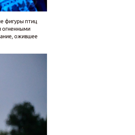
ые фигуры птиц
и огненными
зание, ожившее