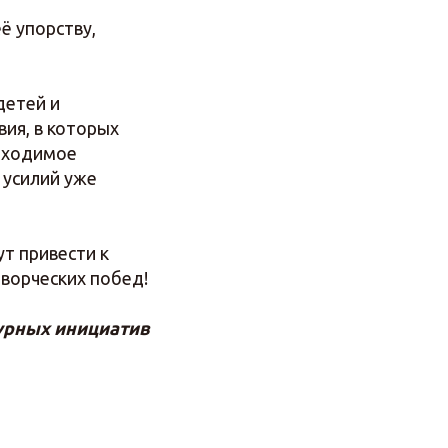
ё упорству,
детей и
вия, в которых
обходимое
 усилий уже
ут привести к
творческих побед!
урных инициатив