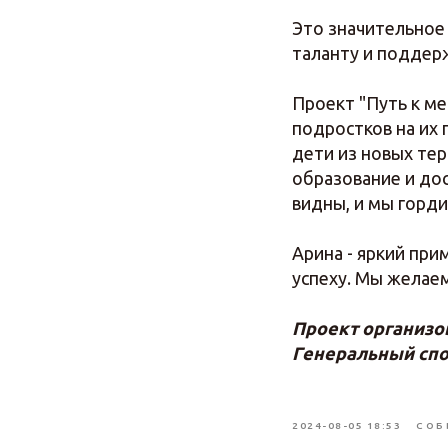
Это значительное
таланту и поддер
Проект "Путь к м
подростков на их 
дети из новых те
образование и до
видны, и мы горд
Арина - яркий при
успеху. Мы желаем
Проект организо
Генеральный спо
2024-08-05 18:53
СОБ