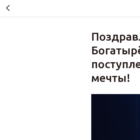
Поздрав
Богатыр
поступл
мечты!